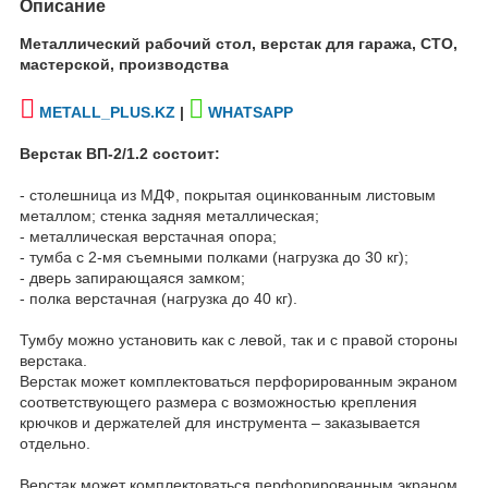
Описание
Металлический рабочий стол, верстак для гаража, СТО,
мастерской, производства
METALL_PLUS.KZ
|
WHATSAPP
Верстак ВП-2/1.2 состоит:
- столешница из МДФ, покрытая оцинкованным листовым
металлом; стенка задняя металлическая;
- металлическая верстачная опора;
- тумба с 2-мя съемными полками (нагрузка до 30 кг);
- дверь запирающаяся замком;
- полка верстачная (нагрузка до 40 кг).
Тумбу можно установить как с левой, так и с правой стороны
верстака.
Верстак может комплектоваться перфорированным экраном
соответствующего размера с возможностью крепления
крючков и держателей для инструмента – заказывается
отдельно.
Верстак может комплектоваться перфорированным экраном