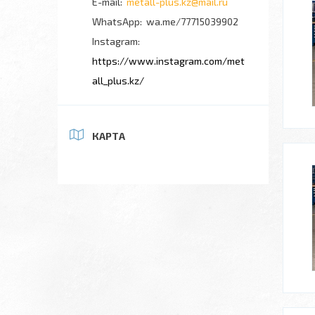
metall-plus.kz@mail.ru
wa.me/77715039902
Instagram
https://www.instagram.com/met
all_plus.kz/
КАРТА