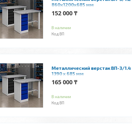
860x1200x685 мм
152 000 ₸
В наличии
ВП
Металлический верстак ВП-3/1.4 |
1390 x 685 мм
165 000 ₸
В наличии
ВП