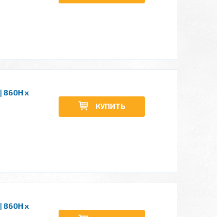
| 860H x
КУПИТЬ
| 860H x