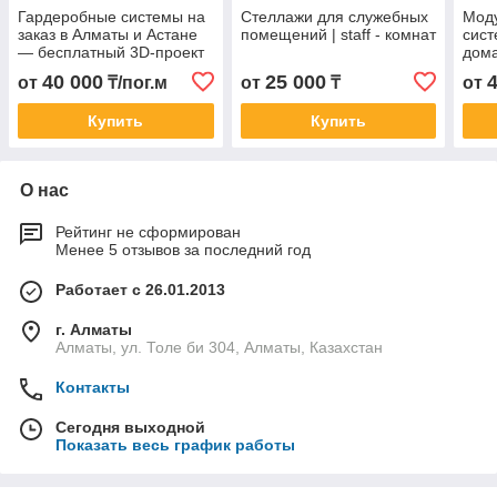
Гардеробные системы на
Стеллажи для служебных
Мод
заказ в Алматы и Астане
помещений | staff - комнат
сист
— бесплатный 3D-проект
дома
ком
40 000
25 000
от
₸/пог.м
от
₸
от
Купить
Купить
О нас
Рейтинг не сформирован
Менее 5 отзывов за последний год
Работает с 26.01.2013
г. Алматы
Алматы, ул. Толе би 304, Алматы, Казахстан
Контакты
Сегодня выходной
Показать весь график работы