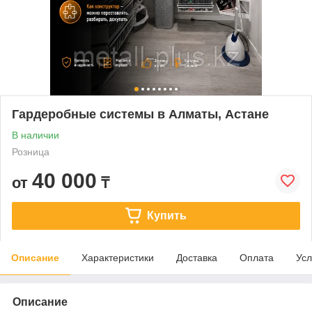
Гардеробные системы в Алматы, Астане
В наличии
Розница
40 000
от
₸
Купить
Описание
Характеристики
Доставка
Оплата
Усл
Описание