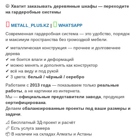
🧥
Хватит заказывать деревянные шкафы — переходите
на гардеробные системы
METALL_PLUS.KZ
|
WHATSAPP
Современная гардеробная система — это удобство, порядок
и максимум пространства без громоздкой мебели.
✔ металлическая конструкция — прочнее и долговечнее
дерева
✔ не боится влаги и деформаций
✔ можно менять и дополнять как конструктор
✔ всё на виду и под рукой
✔ 3 цвета:
белый / чёрный / серебро
Работаем с
2013 года
— показываем только
реальные
работы
, а не картинки из интернета.
Мы —
официальные представители завода
, продукция
сертифицирована
.
Делаем
сбалансированные проекты под ваши размеры и
задачи
.
📐 Бесплатный 3Д-проект и расчёт
📏 Есть услуга замера
📦 В наличии на складах Алматы и Астаны