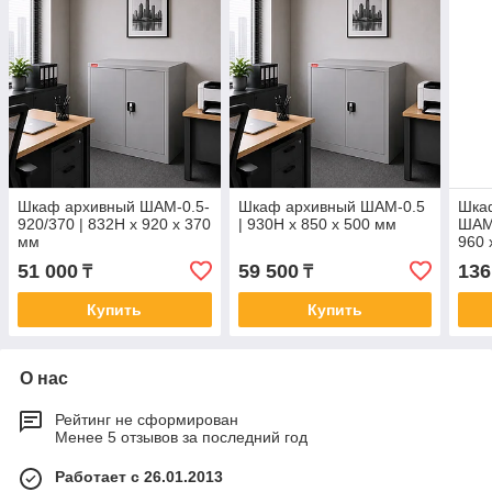
Шкаф архивный ШАМ-0.5-
Шкаф архивный ШАМ-0.5
Шка
920/370 | 832Н х 920 х 370
| 930Н х 850 х 500 мм
ШАМ-
мм
960 
51 000
59 500
136
₸
₸
Купить
Купить
О нас
Рейтинг не сформирован
Менее 5 отзывов за последний год
Работает с 26.01.2013