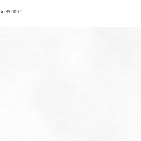
а:
35 000 ₸