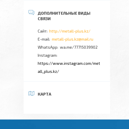
http://metall-plus.kz/
metall-plus.kz@mail.ru
wa.me/77715039902
Instagram
https://www.instagram.com/met
all_plus.kz/
КАРТА