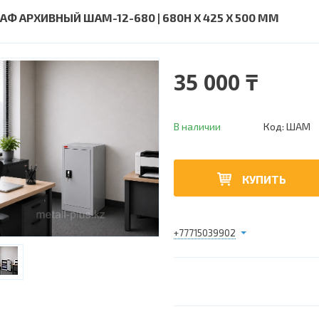
АФ АРХИВНЫЙ ШАМ-12-680 | 680Н Х 425 Х 500 ММ
35 000 ₸
В наличии
Код:
ШАМ
КУПИТЬ
+77715039902