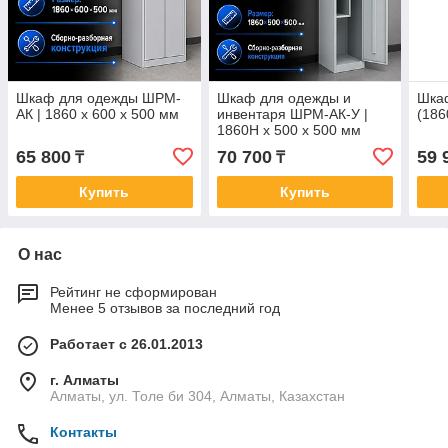
Шкаф для одежды ШРМ-
Шкаф для одежды и
Шка
АК | 1860 х 600 х 500 мм
инвентаря ШРМ-АК-У |
(18
1860H х 500 х 500 мм
65 800
70 700
59 
₸
₸
Купить
Купить
О нас
Рейтинг не сформирован
Менее 5 отзывов за последний год
Работает с 26.01.2013
г. Алматы
Алматы, ул. Толе би 304, Алматы, Казахстан
Контакты